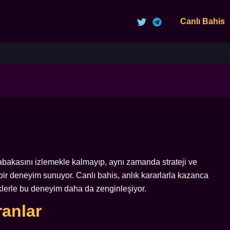
Canlı Bahis
sabakasını izlemekle kalmayıp, aynı zamanda strateji ve
 bir deneyim sunuyor. Canlı bahis, anlık kararlarla kazanca
iklerle bu deneyim daha da zenginleşiyor.
ranlar