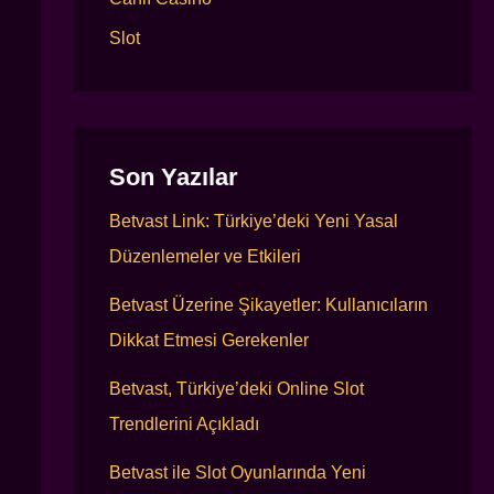
Slot
Son Yazılar
Betvast Link: Türkiye’deki Yeni Yasal
Düzenlemeler ve Etkileri
Betvast Üzerine Şikayetler: Kullanıcıların
Dikkat Etmesi Gerekenler
Betvast, Türkiye’deki Online Slot
Trendlerini Açıkladı
Betvast ile Slot Oyunlarında Yeni