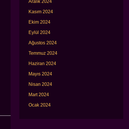
Aralık 2024
Kasım 2024
Ekim 2024
Eylül 2024
Ağustos 2024
Temmuz 2024
Haziran 2024
Mayıs 2024
Nisan 2024
Mart 2024
Ocak 2024