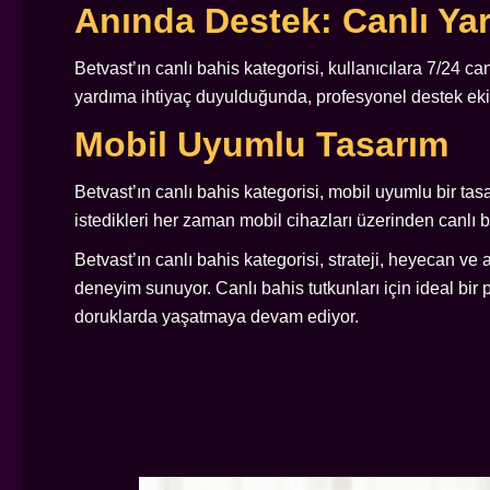
Anında Destek: Canlı Ya
Betvast’ın canlı bahis kategorisi, kullanıcılara 7/24 c
yardıma ihtiyaç duyulduğunda, profesyonel destek eki
Mobil Uyumlu Tasarım
Betvast’ın canlı bahis kategorisi, mobil uyumlu bir tasa
istedikleri her zaman mobil cihazları üzerinden canlı b
Betvast’ın canlı bahis kategorisi, strateji, heyecan ve 
deneyim sunuyor. Canlı bahis tutkunları için ideal bir
doruklarda yaşatmaya devam ediyor.