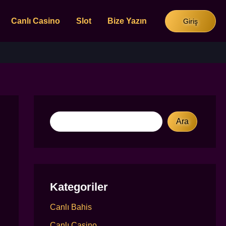
Canlı Casino
Slot
Bize Yazın
Giriş
Ara
Ara
Kategoriler
Canlı Bahis
Canlı Casino