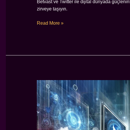
Betvast ve Twitter ile dijital dünyada güçlenin
zirveye taşıyın.
Betvast
Read More »
ve
Twitter:
Dijital
Dünyanın
Gücünü
Keşfedin