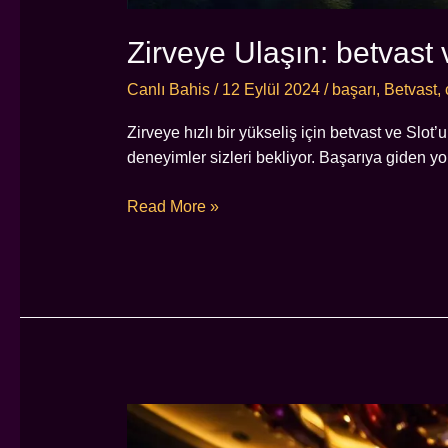
Zirveye Ulaşın: betvast 
Canlı Bahis
/
12 Eylül 2024
/
başarı
,
Betvast
,
Zirveye hızlı bir yükseliş için betvast ve Slot
deneyimler sizleri bekliyor. Başarıya giden yo
Zirveye
Read More »
Ulaşın:
betvast
ve
Slot