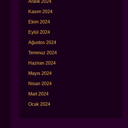
Aralık 2024
Kasım 2024
Ekim 2024
Eylül 2024
Ağustos 2024
Temmuz 2024
Haziran 2024
Mayıs 2024
Nisan 2024
Mart 2024
Ocak 2024