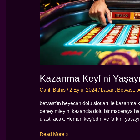
Kazanma Keyfini Yaşayın
Canlı Bahis
/
2 Eylül 2024
/
başarı
,
Betvast
,
b
betvast’ın heyecan dolu slotları ile kazanma 
deneyimleyin, kazançla dolu bir maceraya hazır 
ulaştıracak. Hemen keşfedin ve farkını yaşayı
Kazanma
Read More »