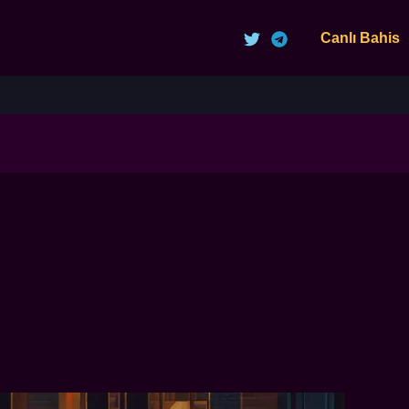
Canlı Bahis