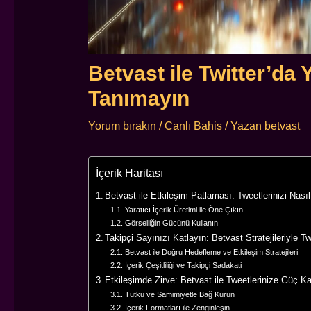
Betvast ile Twitter’da 
Tanımayın
Yorum bırakın
/
Canlı Bahis
/ Yazan
betvast
İçerik Haritası
Betvast ile Etkileşim Patlaması: Tweetlerinizi Nasıl 
Yaratıcı İçerik Üretimi ile Öne Çıkın
Görselliğin Gücünü Kullanın
Takipçi Sayınızı Katlayın: Betvast Stratejileriyle 
Betvast ile Doğru Hedefleme ve Etkileşim Stratejileri
İçerik Çeşitliliği ve Takipçi Sadakati
Etkileşimde Zirve: Betvast ile Tweetlerinize Güç Ka
Tutku ve Samimiyetle Bağ Kurun
İçerik Formatları ile Zenginleşin