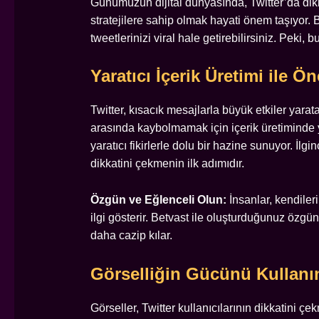
Günümüzün dijital dünyasında, Twitter’da dikk
stratejilere sahip olmak hayati önem taşıyor. B
tweetlerinizi viral hale getirebilirsiniz. Peki,
Yaratıcı İçerik Üretimi ile Ö
Twitter, kısacık mesajlarla büyük etkiler yarat
arasında kaybolmamak için içerik üretiminde yeni
yaratıcı fikirlerle dolu bir hazine sunuyor. İlgi
dikkatini çekmenin ilk adımıdır.
Özgün ve Eğlenceli Olun:
İnsanlar, kendileri
ilgi gösterir. Betvast ile oluşturduğunuz özgün
daha cazip kılar.
Görselliğin Gücünü Kullanı
Görseller, Twitter kullanıcılarının dikkatini çek