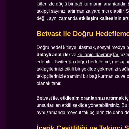
kitlenizle güçlü bir bağ kurmanın anahtarıdır
takipçi sayınızı artırmanıza yardımcı olabili
değil, aynı zamanda
etkileşim kalitesinin art
Betvast ile Doğru Hedefleme 
Doğru hedef kitleye ulaşmak, sosyal medya baş
detaylı analizler
ve
kullanıcı davranışları
üzer
edebilir. Twitter’da doğru hedefleme, mesajlar
takipçilerinizi etkili bir şekilde çekmenizi sa
takipçilerinizle samimi bir bağ kurmanıza ve 
olanak tanır.
Betvast ile,
etkileşim oranlarınızı artırmak
iç
unsurları en etkili şekilde yönetebilirsiniz. Bu
aynı zamanda mevcut takipçilerinizle daha der
İçerik Çeşitliliği ve Takipçi 