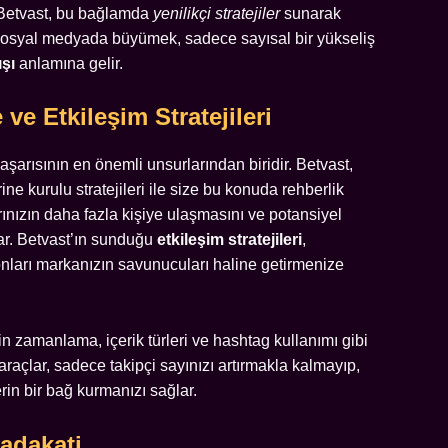
. Betvast, bu bağlamda
yenilikçi stratejiler
sunarak
r. Sosyal medyada büyümek, sadece sayısal bir yükseliş
ışı
anlamına gelir.
ve Etkileşim Stratejileri
arısının en önemli unsurlarından biridir. Betvast,
ine kurulu stratejileri ile size bu konuda rehberlik
ınızın daha fazla kişiye ulaşmasını ve potansiyel
ğlar. Betvast’ın sunduğu
etkileşim stratejileri
,
onları markanızın savunucuları haline getirmenize
in zamanlama, içerik türleri ve hashtag kullanımı gibi
 araçlar, sadece takipçi sayınızı artırmakla kalmayıp,
in bir bağ kurmanızı sağlar.
Sadakati