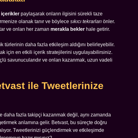
 içerikler
paylaşarak onların ilgisini sürekli taze
ndirmenize olanak tanır ve böylece
sıkıcı tekrarları
önler.
 tutar ve onları her zaman
merakla bekler
hale getirir.
 türlerinin daha fazla etkileşim aldığını belirleyebilir.
 için en etkili içerik stratejilerini uygulayabilirsiniz.
üçlü savunucularıdır ve onları kazanmak, uzun vadeli
tvast ile Tweetlerinize
ece daha fazla takipçi kazanmak değil, aynı zamanda
e getirmek anlamına gelir. Betvast, bu süreçte doğru
r alıyor. Tweetlerinizi güçlendirmek ve etkileşimde
öğrenmeye hazır mısınız?