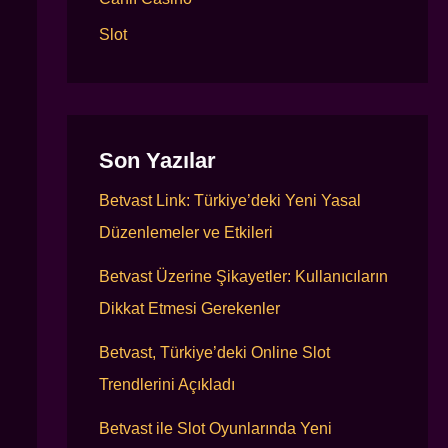
Slot
Son Yazılar
Betvast Link: Türkiye’deki Yeni Yasal
Düzenlemeler ve Etkileri
Betvast Üzerine Şikayetler: Kullanıcıların
Dikkat Etmesi Gerekenler
Betvast, Türkiye’deki Online Slot
Trendlerini Açıkladı
Betvast ile Slot Oyunlarında Yeni