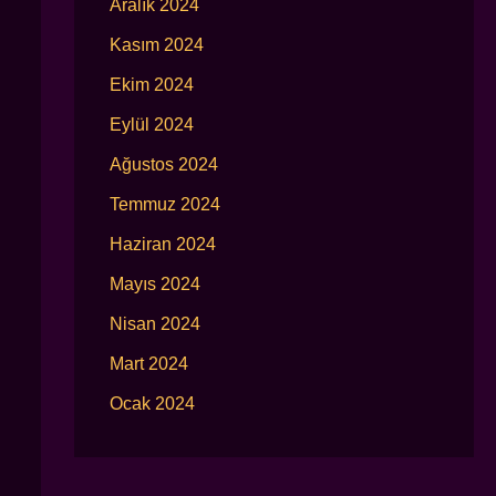
Aralık 2024
Kasım 2024
Ekim 2024
Eylül 2024
Ağustos 2024
Temmuz 2024
Haziran 2024
Mayıs 2024
Nisan 2024
Mart 2024
Ocak 2024