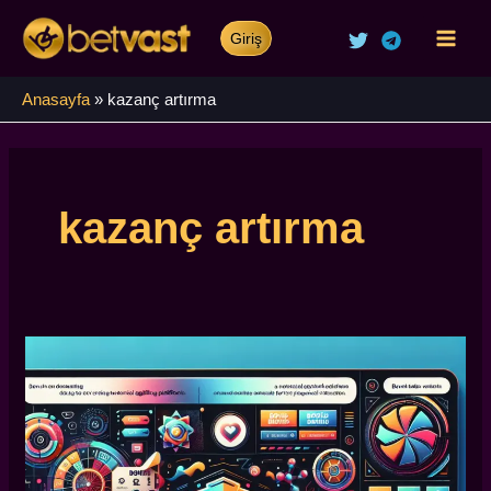
İçeriğe
atla
Giriş
Main
Anasayfa
»
kazanç artırma
Men
kazanç artırma