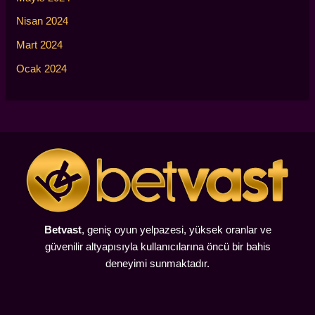
Nisan 2024
Mart 2024
Ocak 2024
Betvast
, geniş oyun yelpazesi, yüksek oranlar ve
güvenilir altyapısıyla kullanıcılarına öncü bir bahis
deneyimi sunmaktadır.