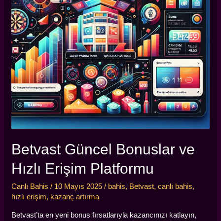
Betvast Güncel Bonuslar ve
Hızlı Erişim Platformu
Canlı Bahis
/
10 Mayıs 2025
/
bahis
,
Betvast
,
canlı bahis
,
hızlı erişim
,
kazanç artırma
Betvast’ta en yeni bonus fırsatlarıyla kazancınızı katlayın,