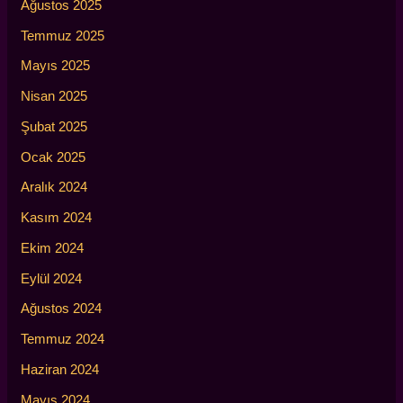
Ağustos 2025
Temmuz 2025
Mayıs 2025
Nisan 2025
Şubat 2025
Ocak 2025
Aralık 2024
Kasım 2024
Ekim 2024
Eylül 2024
Ağustos 2024
Temmuz 2024
Haziran 2024
Mayıs 2024