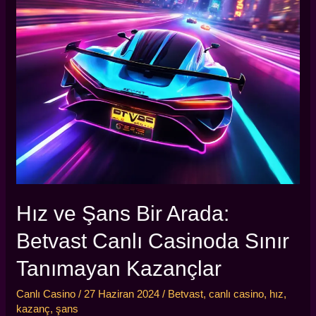
Hız ve Şans Bir Arada:
Betvast Canlı Casinoda Sınır
Tanımayan Kazançlar
Canlı Casino
/
27 Haziran 2024
/
Betvast
,
canlı casino
,
hız
,
kazanç
,
şans