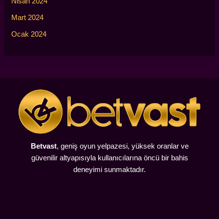
Nisan 2024
Mart 2024
Ocak 2024
Betvast
, geniş oyun yelpazesi, yüksek oranlar ve
güvenilir altyapısıyla kullanıcılarına öncü bir bahis
deneyimi sunmaktadır.