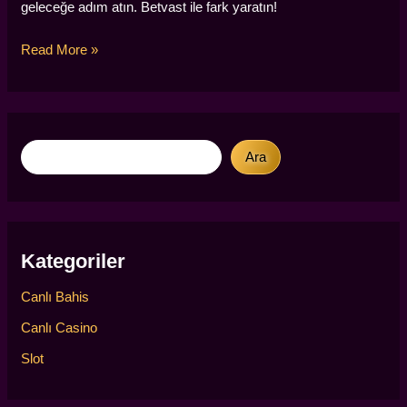
geleceğe adım atın. Betvast ile fark yaratın!
Betvast
Read More »
ile
Kazanma
Dönemi
Başlıyor:
Ara
Ara
Güç
ve
Başarının
Anahtarı
Kategoriler
Canlı Bahis
Canlı Casino
Slot