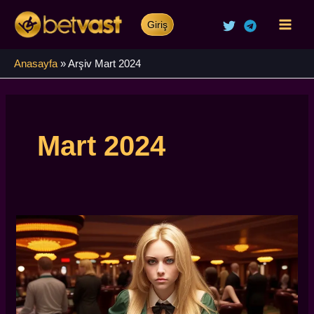
İçeriğe
atla
Giriş
Main
Anasayfa
»
Arşiv Mart 2024
Men
Mart 2024