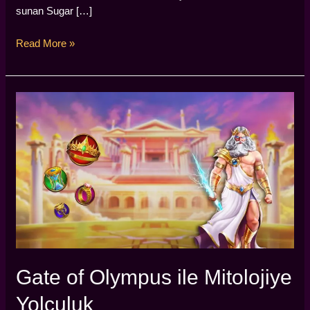
sunan Sugar […]
Tatlı
Read More »
Bir
Kaçış:
Betvast’ta
Yepyeni
Sugar
Rush
Slot
Oyunu
Gate of Olympus ile Mitolojiye
Yolculuk