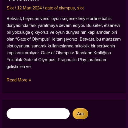
Slot
/
12 Mart 2024
/
gate of olympus
,
slot
Betvast, heyecan verici oyun seçenekleriyle online bahis
dünyasında fark yaratmaya devam ediyor. Bu sefer, efsanevi
bir yolculuğa çıkıyoruz ve oyun dünyasının kapılarından biri
olan “Gate of Olympus” ile tanışıyoruz. Betvast, bu muazzam
slot oyununu sunarak kullanıcılarına mitolojik bir serüvenin
kapılarını aralıyor. Gate of Olympus: Tanrıların Krallığına
Yolculuk Gate of Olympus, Pragmatic Play tarafından
geliştirilen ve
Gate
Read More »
of
Olympus
ile
Mitolojiye
Ara
Ara
Yolculuk