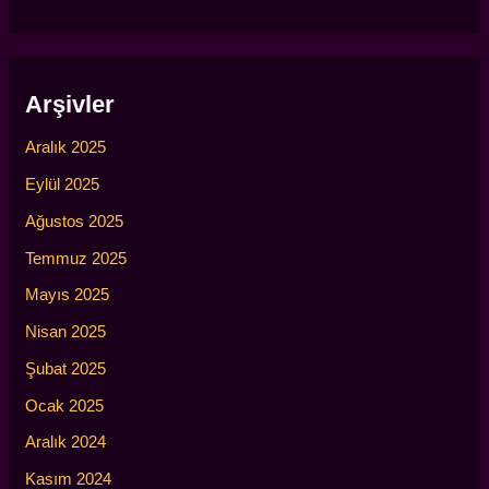
Arşivler
Aralık 2025
Eylül 2025
Ağustos 2025
Temmuz 2025
Mayıs 2025
Nisan 2025
Şubat 2025
Ocak 2025
Aralık 2024
Kasım 2024