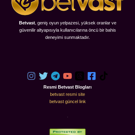
Betvast
, geniş oyun yelpazesi, yüksek oranlar ve
güvenilir altyapısıyla kullanıcılarına öncü bir bahis
deneyimi sunmaktadır.
Resmi Betvast Blogları
betvast resmi site
betvast güncel link