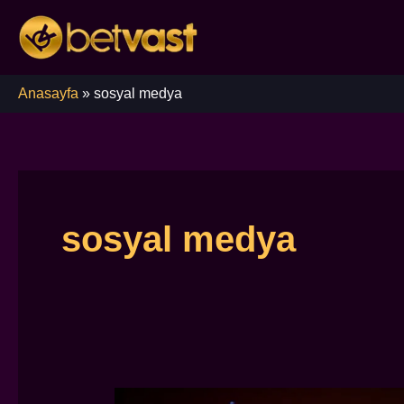
İçeriğe
atla
Anasayfa
»
sosyal medya
sosyal medya