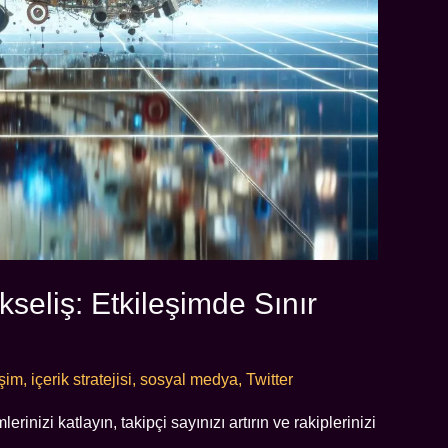
kseliş: Etkileşimde Sınır
eşim
,
içerik stratejisi
,
sosyal medya
,
Twitter
erinizi katlayın, takipçi sayınızı artırın ve rakiplerinizi