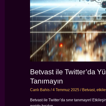
Betvast ile Twitter’da Yü
Tanımayın
Canlı Bahis
/
4 Temmuz 2025
/
Betvast
,
etkil
Betvast ile Twitter’da sınır tanımayın! Etkileşiml
geride bırakın.