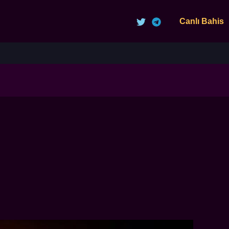
Canlı Bahis