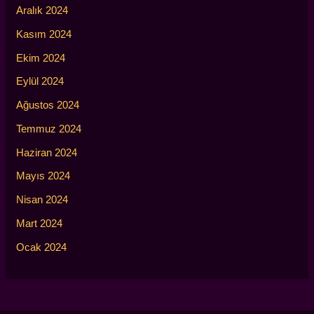
Aralık 2024
Kasım 2024
Ekim 2024
Eylül 2024
Ağustos 2024
Temmuz 2024
Haziran 2024
Mayıs 2024
Nisan 2024
Mart 2024
Ocak 2024