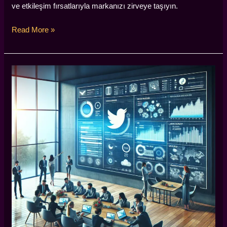
ve etkileşim fırsatlarıyla markanızı zirveye taşıyın.
Betvast
Read More »
ve
Twitter:
Dijital
Dünyanın
Gücünü
Keşfedin