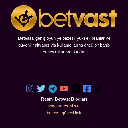
Betvast
, geniş oyun yelpazesi, yüksek oranlar ve
güvenilir altyapısıyla kullanıcılarına öncü bir bahis
deneyimi sunmaktadır.
Resmi Betvast Blogları
betvast resmi site
betvast güncel link