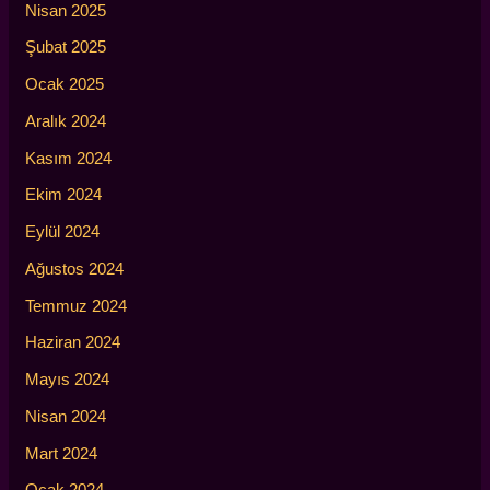
Nisan 2025
Şubat 2025
Ocak 2025
Aralık 2024
Kasım 2024
Ekim 2024
Eylül 2024
Ağustos 2024
Temmuz 2024
Haziran 2024
Mayıs 2024
Nisan 2024
Mart 2024
Ocak 2024