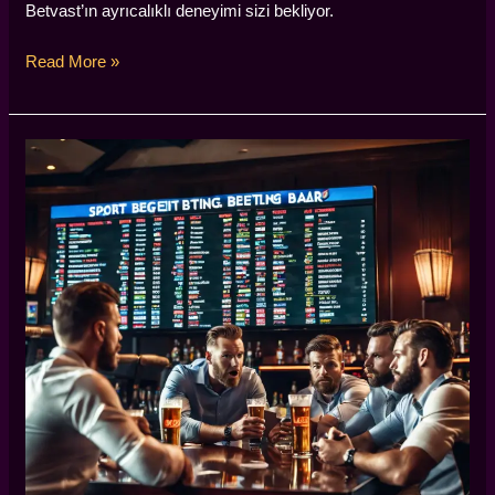
Betvast’ın ayrıcalıklı deneyimi sizi bekliyor.
Zaferin
Read More »
Anahtarı
Betvast:
Güvenilir
ve
Kazançlı
Bahis