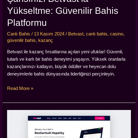
Yükseltme: Güvenilir Bahis
Platformu
Canlı Bahis
/
13 Kasım 2024
/
Betvast
,
canlı bahis
,
casino
,
güvenilir bahis
,
kazanç
Betvast ile kazanç fırsatlarına açılan yeni ufuklar! Güvenli,
tutarlı ve karlı bir bahis deneyimi yaşayın. Yüksek oranlarla
kazançlarınızı katlayın, büyük ödüller ve heyecan dolu
deneyimlerle bahis dünyasında liderliğinizi perçinleyin.
Şansınızı
Read More »
Betvast’la
Yükseltme:
Güvenilir
Bahis
Platformu