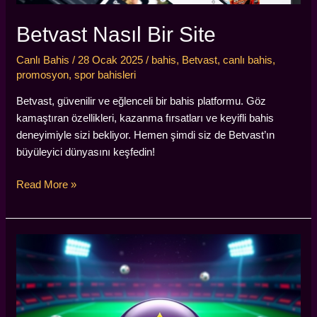
Betvast Nasıl Bir Site
Canlı Bahis
/
28 Ocak 2025
/
bahis
,
Betvast
,
canlı bahis
,
promosyon
,
spor bahisleri
Betvast, güvenilir ve eğlenceli bir bahis platformu. Göz
kamaştıran özellikleri, kazanma fırsatları ve keyifli bahis
deneyimiyle sizi bekliyor. Hemen şimdi siz de Betvast’ın
büyüleyici dünyasını keşfedin!
Betvast
Read More »
Nasıl
Bir
Site