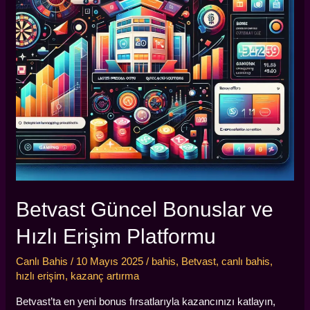
Betvast Güncel Bonuslar ve
Hızlı Erişim Platformu
Canlı Bahis
/
10 Mayıs 2025
/
bahis
,
Betvast
,
canlı bahis
,
hızlı erişim
,
kazanç artırma
Betvast’ta en yeni bonus fırsatlarıyla kazancınızı katlayın,