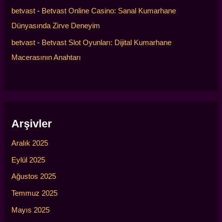
betvast
-
Betvast Online Casino: Sanal Kumarhane
Dünyasında Zirve Deneyim
betvast
-
Betvast Slot Oyunları: Dijital Kumarhane
Macerasının Anahtarı
Arşivler
Aralık 2025
Eylül 2025
Ağustos 2025
Temmuz 2025
Mayıs 2025