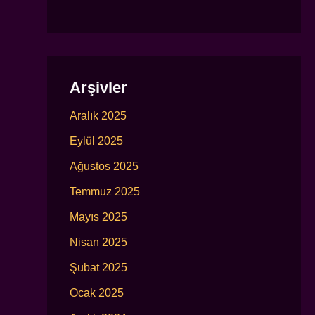
Arşivler
Aralık 2025
Eylül 2025
Ağustos 2025
Temmuz 2025
Mayıs 2025
Nisan 2025
Şubat 2025
Ocak 2025