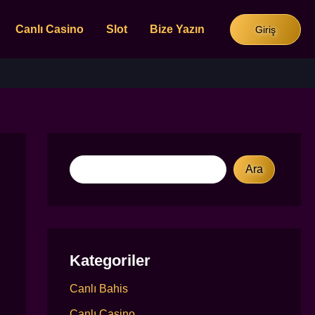
Canlı Casino
Slot
Bize Yazın
Giriş
Ara
Ara
Kategoriler
Canlı Bahis
Canlı Casino