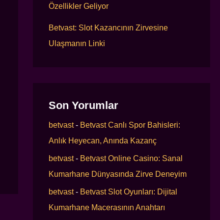
Özellikler Geliyor
Betvast: Slot Kazancının Zirvesine
Ulaşmanın Linki
Son Yorumlar
betvast
-
Betvast Canlı Spor Bahisleri:
Anlık Heyecan, Anında Kazanç
betvast
-
Betvast Online Casino: Sanal
Kumarhane Dünyasında Zirve Deneyim
betvast
-
Betvast Slot Oyunları: Dijital
Kumarhane Macerasının Anahtarı