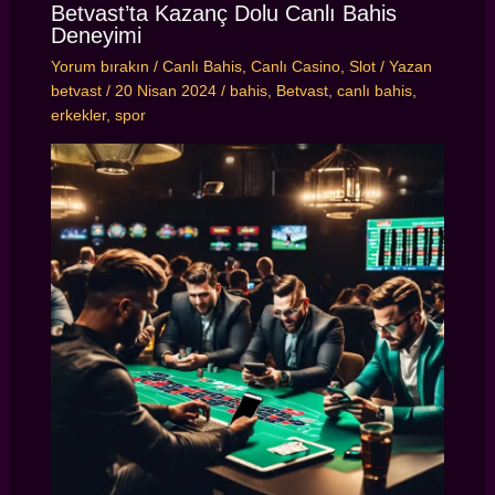
Betvast’ta Kazanç Dolu Canlı Bahis
Deneyimi
Yorum bırakın
/
Canlı Bahis
,
Canlı Casino
,
Slot
/ Yazan
betvast
/
20 Nisan 2024
/
bahis
,
Betvast
,
canlı bahis
,
erkekler
,
spor