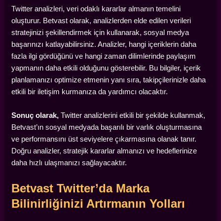
Twitter analizleri, veri odaklı kararlar almanın temelini
oluşturur. Betvast olarak, analizlerden elde edilen verileri
stratejinizi şekillendirmek için kullanarak, sosyal medya
başarınızı katlayabilirsiniz. Analizler, hangi içeriklerin daha
fazla ilgi gördüğünü ve hangi zaman dilimlerinde paylaşım
yapmanın daha etkili olduğunu gösterebilir. Bu bilgiler, içerik
planlamanızı optimize etmenin yanı sıra, takipçilerinizle daha
etkili bir iletişim kurmanıza da yardımcı olacaktır.
Sonuç olarak,
Twitter analizlerini etkili bir şekilde kullanmak,
Betvast’ın sosyal medyada başarılı bir varlık oluşturmasına
ve performansını üst seviyelere çıkarmasına olanak tanır.
Doğru analizler, stratejik kararlar almanızı ve hedeflerinize
daha hızlı ulaşmanızı sağlayacaktır.
Betvast Twitter’da Marka
Bilinirliğinizi Artırmanın Yolları