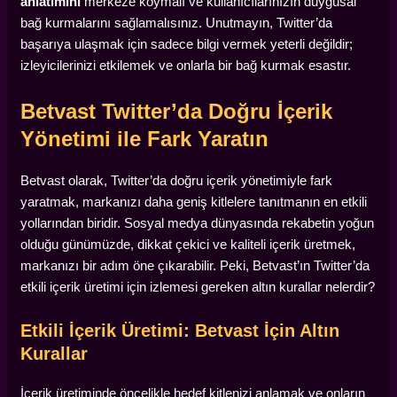
anlatımını
merkeze koymalı ve kullanıcılarınızın duygusal
bağ kurmalarını sağlamalısınız. Unutmayın, Twitter’da
başarıya ulaşmak için sadece bilgi vermek yeterli değildir;
izleyicilerinizi etkilemek ve onlarla bir bağ kurmak esastır.
Betvast Twitter’da Doğru İçerik
Yönetimi ile Fark Yaratın
Betvast olarak, Twitter’da doğru içerik yönetimiyle fark
yaratmak, markanızı daha geniş kitlelere tanıtmanın en etkili
yollarından biridir. Sosyal medya dünyasında rekabetin yoğun
olduğu günümüzde, dikkat çekici ve kaliteli içerik üretmek,
markanızı bir adım öne çıkarabilir. Peki, Betvast’ın Twitter’da
etkili içerik üretimi için izlemesi gereken altın kurallar nelerdir?
Etkili İçerik Üretimi: Betvast İçin Altın
Kurallar
İçerik üretiminde öncelikle hedef kitlenizi anlamak ve onların