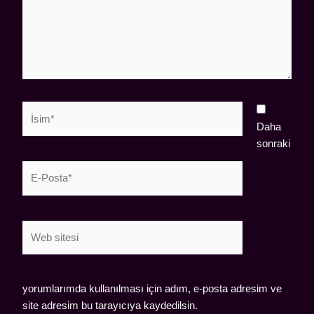
İsim*
Daha
sonraki
E-
Posta*
Web
sitesi
yorumlarımda kullanılması için adım, e-posta adresim ve
site adresim bu tarayıcıya kaydedilsin.