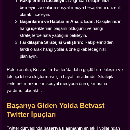
Rakiplerinizi Listeleyin:
Doğrudan rakiplerinizi
belirleyin ve onların sosyal medya hesaplarını düzenli
olarak inceleyin.
Başarılarını ve Hatalarını Analiz Edin:
Rakiplerinizin
hangi içeriklerinin başarılı olduğunu ve hangi
stratejilerde hata yaptığını belirleyin.
Farklılaşma Stratejisi Geliştirin:
Rakiplerinizden
farklı olarak hangi yollarla öne çıkabileceğinizi
planlayın.
Rakip analizi, Betvast’ın Twitter’da daha güçlü bir etkileşim ve
takipçi kitlesi oluşturması için hayati bir adımdır. Stratejik
ilerleme, markanızın sosyal medyada öne çıkmasına
yardımcı olacaktır.
Başarıya Giden Yolda Betvast
Twitter İpuçları
Twitter dünyasında
başarıya ulaşmanın
en etkili yollarından