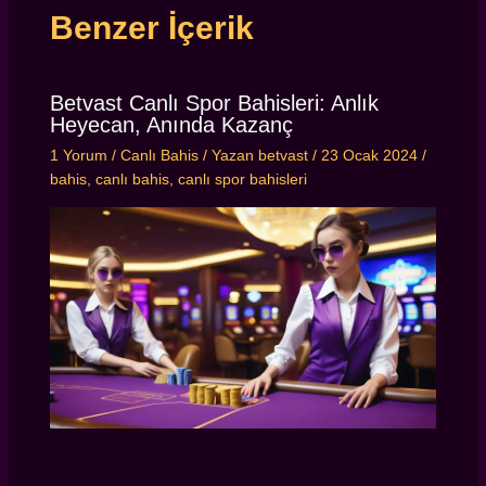
Benzer İçerik
Betvast Canlı Spor Bahisleri: Anlık
Heyecan, Anında Kazanç
1 Yorum
/
Canlı Bahis
/ Yazan
betvast
/
23 Ocak 2024
/
bahis
,
canlı bahis
,
canlı spor bahisleri