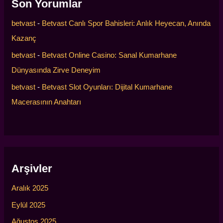
Son Yorumlar
betvast
-
Betvast Canlı Spor Bahisleri: Anlık Heyecan, Anında
Kazanç
betvast
-
Betvast Online Casino: Sanal Kumarhane
Dünyasında Zirve Deneyim
betvast
-
Betvast Slot Oyunları: Dijital Kumarhane
Macerasının Anahtarı
Arşivler
Aralık 2025
Eylül 2025
Ağustos 2025