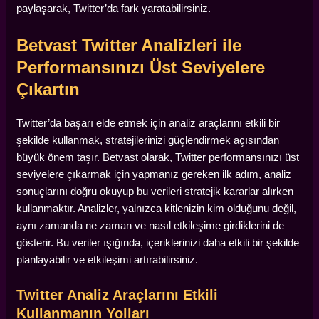
paylaşarak, Twitter’da fark yaratabilirsiniz.
Betvast Twitter Analizleri ile
Performansınızı Üst Seviyelere
Çıkartın
Twitter’da başarı elde etmek için analiz araçlarını etkili bir
şekilde kullanmak, stratejilerinizi güçlendirmek açısından
büyük önem taşır. Betvast olarak, Twitter performansınızı üst
seviyelere çıkarmak için yapmanız gereken ilk adım, analiz
sonuçlarını doğru okuyup bu verileri stratejik kararlar alırken
kullanmaktır. Analizler, yalnızca kitlenizin kim olduğunu değil,
aynı zamanda ne zaman ve nasıl etkileşime girdiklerini de
gösterir. Bu veriler ışığında, içeriklerinizi daha etkili bir şekilde
planlayabilir ve etkileşimi artırabilirsiniz.
Twitter Analiz Araçlarını Etkili
Kullanmanın Yolları