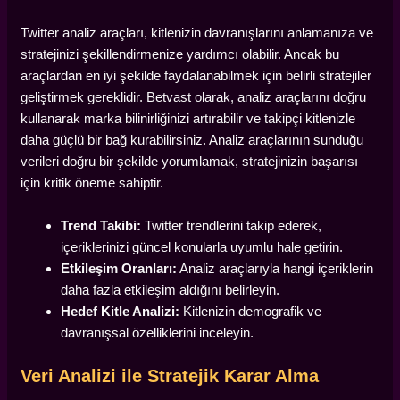
Twitter analiz araçları, kitlenizin davranışlarını anlamanıza ve
stratejinizi şekillendirmenize yardımcı olabilir. Ancak bu
araçlardan en iyi şekilde faydalanabilmek için belirli stratejiler
geliştirmek gereklidir. Betvast olarak, analiz araçlarını doğru
kullanarak marka bilinirliğinizi artırabilir ve takipçi kitlenizle
daha güçlü bir bağ kurabilirsiniz. Analiz araçlarının sunduğu
verileri doğru bir şekilde yorumlamak, stratejinizin başarısı
için kritik öneme sahiptir.
Trend Takibi:
Twitter trendlerini takip ederek,
içeriklerinizi güncel konularla uyumlu hale getirin.
Etkileşim Oranları:
Analiz araçlarıyla hangi içeriklerin
daha fazla etkileşim aldığını belirleyin.
Hedef Kitle Analizi:
Kitlenizin demografik ve
davranışsal özelliklerini inceleyin.
Veri Analizi ile Stratejik Karar Alma