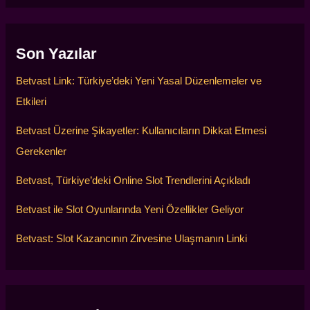
Son Yazılar
Betvast Link: Türkiye’deki Yeni Yasal Düzenlemeler ve
Etkileri
Betvast Üzerine Şikayetler: Kullanıcıların Dikkat Etmesi
Gerekenler
Betvast, Türkiye’deki Online Slot Trendlerini Açıkladı
Betvast ile Slot Oyunlarında Yeni Özellikler Geliyor
Betvast: Slot Kazancının Zirvesine Ulaşmanın Linki