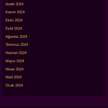
Aralık 2024
Kasım 2024
Ekim 2024
Eylül 2024
Ağustos 2024
Temmuz 2024
Haziran 2024
Mayıs 2024
Nisan 2024
Mart 2024
Ocak 2024