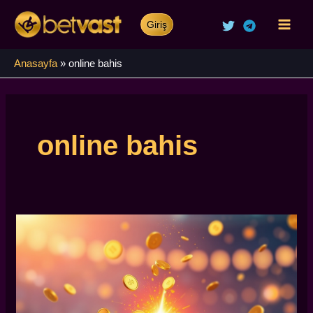
İçeriğe
atla
Giriş
Main
Anasayfa
»
online bahis
Men
online bahis