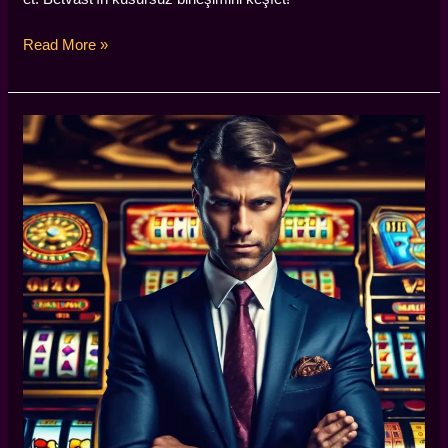
Şans
Read More »
ve
Güvenin
Kusursuz
Birleşimi
Betvast
Online
Bahis