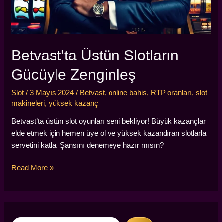
Betvast’ta Üstün Slotların
Gücüyle Zenginleş
Slot
/
3 Mayıs 2024
/
Betvast
,
online bahis
,
RTP oranları
,
slot
makineleri
,
yüksek kazanç
Betvast’ta üstün slot oyunları seni bekliyor! Büyük kazançlar
elde etmek için hemen üye ol ve yüksek kazandıran slotlarla
servetini katla. Şansını denemeye hazır mısın?
Betvast’ta
Read More »
Üstün
Slotların
Gücüyle
Zenginleş