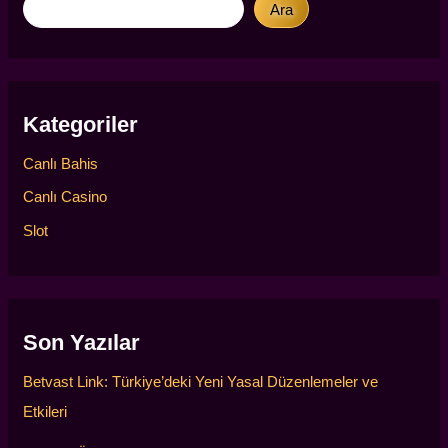
Ara
Ara
Kategoriler
Canlı Bahis
Canlı Casino
Slot
Son Yazılar
Betvast Link: Türkiye’deki Yeni Yasal Düzenlemeler ve
Etkileri