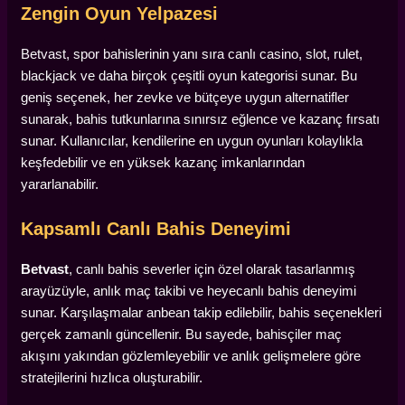
Zengin Oyun Yelpazesi
Betvast, spor bahislerinin yanı sıra canlı casino, slot, rulet,
blackjack ve daha birçok çeşitli oyun kategorisi sunar. Bu
geniş seçenek, her zevke ve bütçeye uygun alternatifler
sunarak, bahis tutkunlarına sınırsız eğlence ve kazanç fırsatı
sunar. Kullanıcılar, kendilerine en uygun oyunları kolaylıkla
keşfedebilir ve en yüksek kazanç imkanlarından
yararlanabilir.
Kapsamlı Canlı Bahis Deneyimi
Betvast
, canlı bahis severler için özel olarak tasarlanmış
arayüzüyle, anlık maç takibi ve heyecanlı bahis deneyimi
sunar. Karşılaşmalar anbean takip edilebilir, bahis seçenekleri
gerçek zamanlı güncellenir. Bu sayede, bahisçiler maç
akışını yakından gözlemleyebilir ve anlık gelişmelere göre
stratejilerini hızlıca oluşturabilir.