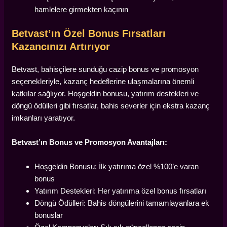
hamlelere girmekten kaçının
Betvast’ın Özel Bonus Fırsatları
Kazancınızı Artırıyor
Betvast, bahisçilere sunduğu cazip bonus ve promosyon
seçenekleriyle, kazanç hedeflerine ulaşmalarına önemli
katkılar sağlıyor. Hoşgeldin bonusu, yatırım destekleri ve
döngü ödülleri gibi fırsatlar, bahis severler için ekstra kazanç
imkanları yaratıyor.
Betvast’ın Bonus ve Promosyon Avantajları:
Hoşgeldin Bonusu: İlk yatırıma özel %100’e varan
bonus
Yatırım Destekleri: Her yatırıma özel bonus fırsatları
Döngü Ödülleri: Bahis döngülerini tamamlayanlara ek
bonuslar