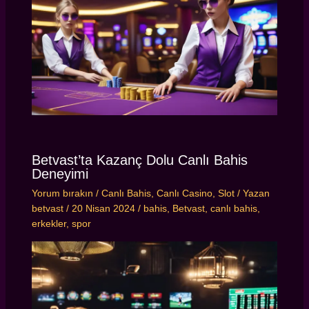
Betvast’ta Kazanç Dolu Canlı Bahis
Deneyimi
Yorum bırakın
/
Canlı Bahis
,
Canlı Casino
,
Slot
/ Yazan
betvast
/
20 Nisan 2024
/
bahis
,
Betvast
,
canlı bahis
,
erkekler
,
spor