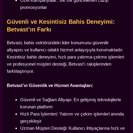
Özel Kampanyalar: Sık sık güncellenen cazip
promosyonlar
Güvenli ve Kesintisiz Bahis Deneyimi:
Betvast’ın Farkı
Betvast, bahis sektöründeki lider konumunu güvenilir
altyapısı ve kullanıcı odaklı hizmet anlayışıyla korumaktadır.
Kesintisiz bahis deneyimi, hızlı para yatırma-çekme işlemleri
ve profesyonel müşteri desteği, Betvast’ı rakiplerinden
farklılaştırıyor.
Betvast’ın Güvenlik ve Hizmet Avantajları:
Güvenli ve Sağlam Altyapı: En gelişmiş teknolojilerle
korunan platform
Hızlı Para İşlemleri: Yatırım ve çekim işlemleri anında
gerçekleşir
Uzman Müşteri Desteği: Kullanıcı ihtiyaçlarına hızlı ve