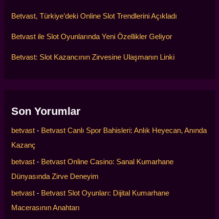
Betvast, Türkiye’deki Online Slot Trendlerini Açıkladı
Betvast ile Slot Oyunlarında Yeni Özellikler Geliyor
Betvast: Slot Kazancının Zirvesine Ulaşmanın Linki
Son Yorumlar
betvast
-
Betvast Canlı Spor Bahisleri: Anlık Heyecan, Anında
Kazanç
betvast
-
Betvast Online Casino: Sanal Kumarhane
Dünyasında Zirve Deneyim
betvast
-
Betvast Slot Oyunları: Dijital Kumarhane
Macerasının Anahtarı