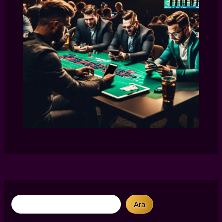
Ara
Ara