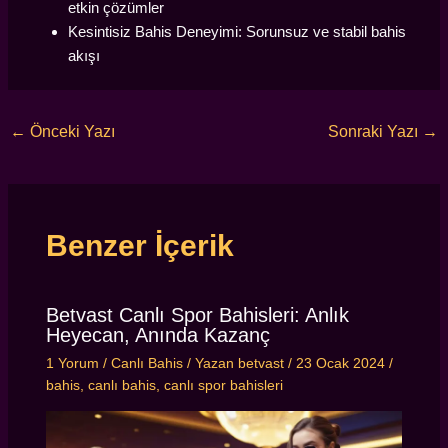
etkin çözümler
Kesintisiz Bahis Deneyimi: Sorunsuz ve stabil bahis
akışı
←
Önceki Yazı
Sonraki Yazı
→
Benzer İçerik
Betvast Canlı Spor Bahisleri: Anlık
Heyecan, Anında Kazanç
1 Yorum
/
Canlı Bahis
/ Yazan
betvast
/
23 Ocak 2024
/
bahis
,
canlı bahis
,
canlı spor bahisleri