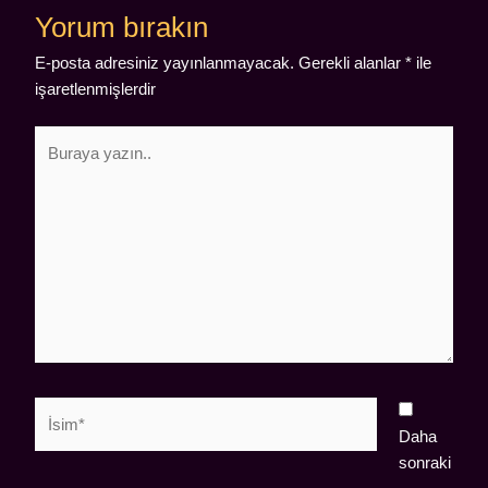
Yorum bırakın
E-posta adresiniz yayınlanmayacak.
Gerekli alanlar
*
ile
işaretlenmişlerdir
Buraya
yazın..
İsim*
Daha
sonraki