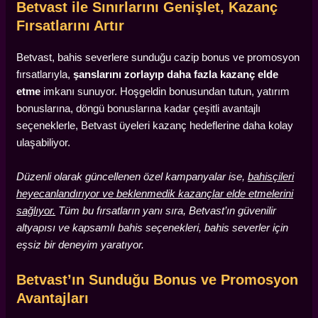
Betvast ile Sınırlarını Genişlet, Kazanç
Fırsatlarını Artır
Betvast, bahis severlere sunduğu cazip bonus ve promosyon
fırsatlarıyla,
şanslarını zorlayıp daha fazla kazanç elde
etme
imkanı sunuyor. Hoşgeldin bonusundan tutun, yatırım
bonuslarına, döngü bonuslarına kadar çeşitli avantajlı
seçeneklerle, Betvast üyeleri kazanç hedeflerine daha kolay
ulaşabiliyor.
Düzenli olarak güncellenen özel kampanyalar ise,
bahisçileri
heyecanlandırıyor ve beklenmedik kazançlar elde etmelerini
sağlıyor.
Tüm bu fırsatların yanı sıra, Betvast’ın güvenilir
altyapısı ve kapsamlı bahis seçenekleri, bahis severler için
eşsiz bir deneyim yaratıyor.
Betvast’ın Sunduğu Bonus ve Promosyon
Avantajları