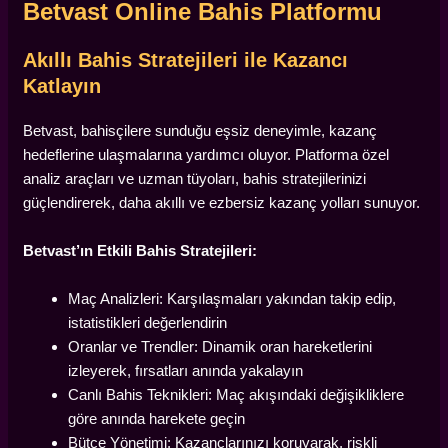
Betvast Online Bahis Platformu
Akıllı Bahis Stratejileri ile Kazancı
Katlayın
Betvast, bahisçilere sunduğu eşsiz deneyimle, kazanç
hedeflerine ulaşmalarına yardımcı oluyor. Platforma özel
analiz araçları ve uzman tüyoları, bahis stratejilerinizi
güçlendirerek, daha akıllı ve ezbersiz kazanç yolları sunuyor.
Betvast’ın Etkili Bahis Stratejileri:
Maç Analizleri: Karşılaşmaları yakından takip edip,
istatistikleri değerlendirin
Oranlar ve Trendler: Dinamik oran hareketlerini
izleyerek, fırsatları anında yakalayın
Canlı Bahis Teknikleri: Maç akışındaki değişikliklere
göre anında harekete geçin
Bütçe Yönetimi: Kazançlarınızı koruyarak, riskli