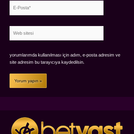
E-
Posta*
Web
sitesi
yorumlarımda kullanılması için adım, e-posta adresim ve
site adresim bu tarayıcıya kaydedilsin.