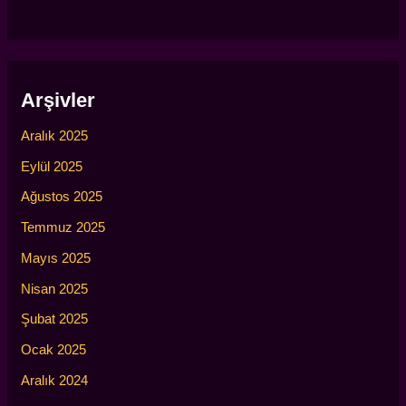
Arşivler
Aralık 2025
Eylül 2025
Ağustos 2025
Temmuz 2025
Mayıs 2025
Nisan 2025
Şubat 2025
Ocak 2025
Aralık 2024