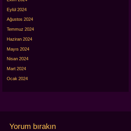
Eylül 2024
Ağustos 2024
Temmuz 2024
Haziran 2024
Mayıs 2024
Nisan 2024
Mart 2024
Ocak 2024
Yorum bırakın