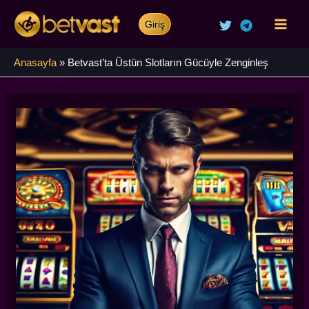
İçeriğe
atla
Giriş
Main
Anasayfa
»
Betvast’ta Üstün Slotların Gücüyle Zenginleş
Men