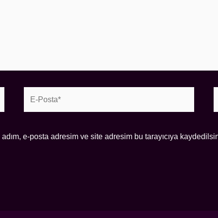
E-
Posta*
s
adım, e-posta adresim ve site adresim bu tarayıcıya kaydedilsin