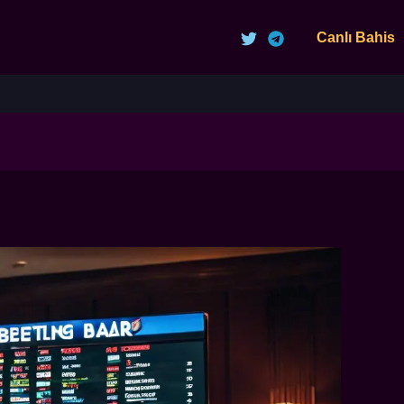
Canlı Bahis