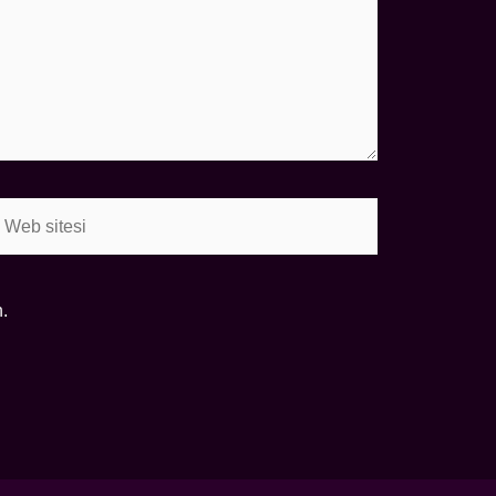
Web
itesi
.