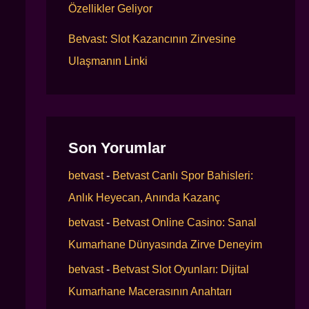
Özellikler Geliyor
Betvast: Slot Kazancının Zirvesine
Ulaşmanın Linki
Son Yorumlar
betvast
-
Betvast Canlı Spor Bahisleri:
Anlık Heyecan, Anında Kazanç
betvast
-
Betvast Online Casino: Sanal
Kumarhane Dünyasında Zirve Deneyim
betvast
-
Betvast Slot Oyunları: Dijital
Kumarhane Macerasının Anahtarı