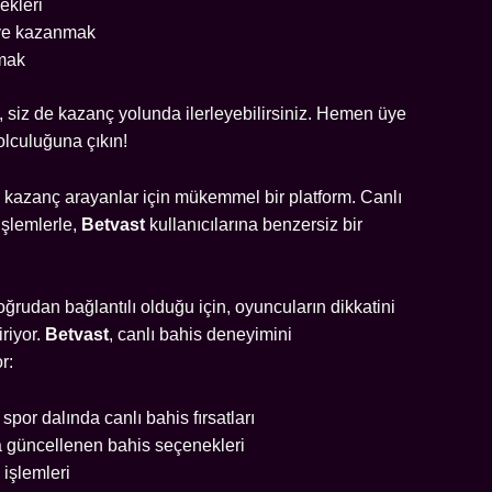
ekleri
 ve kazanmak
mak
 siz de kazanç yolunda ilerleyebilirsiniz. Hemen üye
olculuğuna çıkın!
 kazanç arayanlar için mükemmel bir platform. Canlı
işlemlerle,
Betvast
kullanıcılarına benzersiz bir
ğrudan bağlantılı olduğu için, oyuncuların dikkatini
iriyor.
Betvast
, canlı bahis deneyimini
r:
spor dalında canlı bahis fırsatları
da güncellenen bahis seçenekleri
 işlemleri