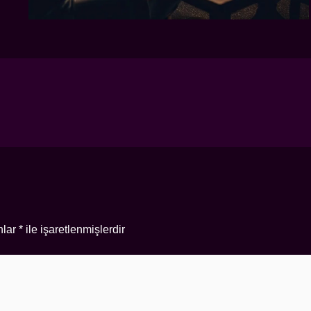
nlar
*
ile işaretlenmişlerdir