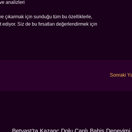
e analizleri
ye çıkarmak için sunduğu tüm bu özelliklerle,
 ediyor. Siz de bu fırsatları değerlendirmek için
Sonraki Y
,
Betvast’ta Kazanç Dolu Canlı Bahis Deneyimi