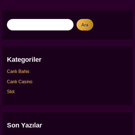
Ara
Ara
Kategoriler
Canlı Bahis
Canlı Casino
Slot
Son Yazılar