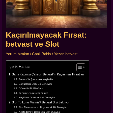
Kaçırılmayacak Fırsat:
betvast ve Slot
Yorum bırakın
/
Canlı Bahis
/ Yazan
betvast
İçerik Haritası
Şans Kapınızı Çalıyor: Betvast’ın Kaçırılmaz Fırsatları
Betvast’la Şansınızı Keşfedin
Bonuslarla Dolu Bir Deneyim
Güvenilir Bir Platform
Zengin Oyun Seçenekleri
Keyifli ve Ödüllendirici Deneyim
Slot Tutkunu Misiniz? Betvast Sizi Bekliyor!
Slot Tutkununuzu Doyuracak Bir Deneyim:
Keşfedilmeyi Bekleyen Slot Dünyası: