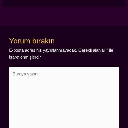
Yorum bırakın
E-posta adresiniz yayınlanmayacak.
Gerekli alanlar
*
ile
işaretlenmişlerdir
Buraya
yazın..