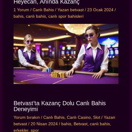
Heyecan, Anında Kazanç
1 Yorum
/
Canlı Bahis
/ Yazan
betvast
/
23 Ocak 2024
/
bahis
,
canlı bahis
,
canlı spor bahisleri
Betvast’ta Kazanç Dolu Canlı Bahis
Deneyimi
Yorum bırakın
/
Canlı Bahis
,
Canlı Casino
,
Slot
/ Yazan
betvast
/
20 Nisan 2024
/
bahis
,
Betvast
,
canlı bahis
,
erkekler
,
spor