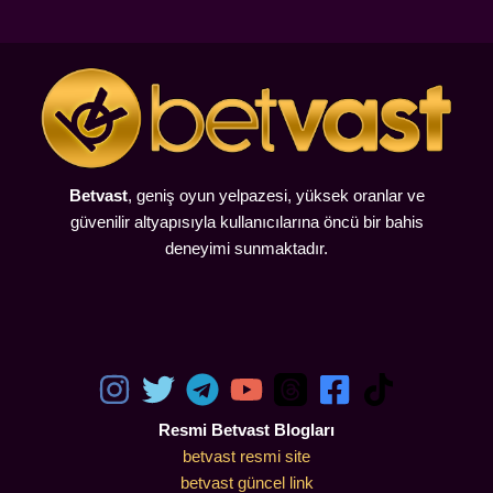
Betvast
, geniş oyun yelpazesi, yüksek oranlar ve
güvenilir altyapısıyla kullanıcılarına öncü bir bahis
deneyimi sunmaktadır.
Resmi Betvast Blogları
betvast resmi site
betvast güncel link