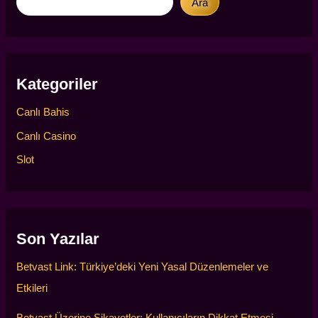
Ara
Güç
ve
Başarının
Anahtarı
Kategoriler
Canlı Bahis
Canlı Casino
Slot
Son Yazılar
Betvast Link: Türkiye’deki Yeni Yasal Düzenlemeler ve
Etkileri
Betvast Üzerine Şikayetler: Kullanıcıların Dikkat Etmesi