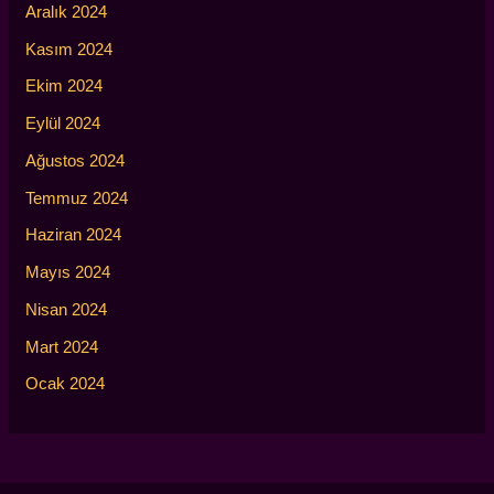
Aralık 2024
Kasım 2024
Ekim 2024
Eylül 2024
Ağustos 2024
Temmuz 2024
Haziran 2024
Mayıs 2024
Nisan 2024
Mart 2024
Ocak 2024