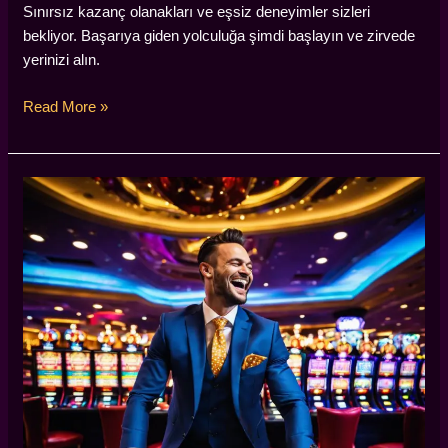
Sınırsız kazanç olanakları ve eşsiz deneyimler sizleri
bekliyor. Başarıya giden yolculuğa şimdi başlayın ve zirvede
yerinizi alın.
Zirveye
Read More »
Ulaşın:
betvast
ve
Slot