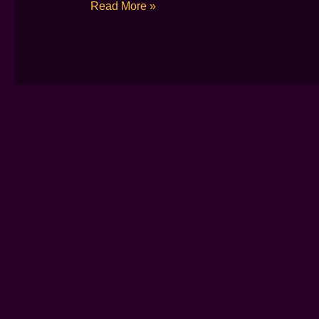
Şans
Read More »
Kapınızı
Çalıyor:
betvast
ve
Slot