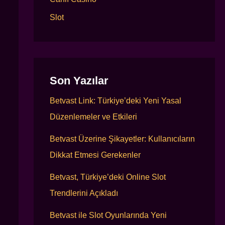
Slot
Son Yazılar
Betvast Link: Türkiye’deki Yeni Yasal
Düzenlemeler ve Etkileri
Betvast Üzerine Şikayetler: Kullanıcıların
Dikkat Etmesi Gerekenler
Betvast, Türkiye’deki Online Slot
Trendlerini Açıkladı
Betvast ile Slot Oyunlarında Yeni