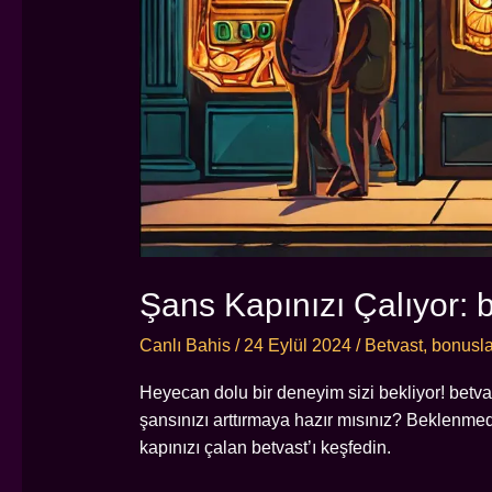
Şans Kapınızı Çalıyor: b
Canlı Bahis
/
24 Eylül 2024
/
Betvast
,
bonusla
Heyecan dolu bir deneyim sizi bekliyor! betvas
şansınızı arttırmaya hazır mısınız? Beklenmed
kapınızı çalan betvast’ı keşfedin.