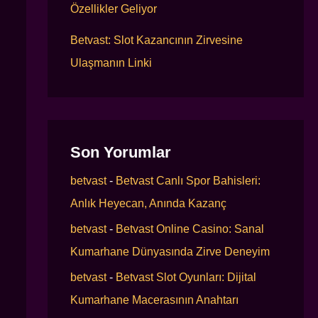
Özellikler Geliyor
Betvast: Slot Kazancının Zirvesine
Ulaşmanın Linki
Son Yorumlar
betvast
-
Betvast Canlı Spor Bahisleri:
Anlık Heyecan, Anında Kazanç
betvast
-
Betvast Online Casino: Sanal
Kumarhane Dünyasında Zirve Deneyim
betvast
-
Betvast Slot Oyunları: Dijital
Kumarhane Macerasının Anahtarı