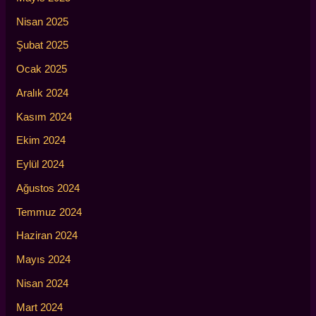
Nisan 2025
Şubat 2025
Ocak 2025
Aralık 2024
Kasım 2024
Ekim 2024
Eylül 2024
Ağustos 2024
Temmuz 2024
Haziran 2024
Mayıs 2024
Nisan 2024
Mart 2024