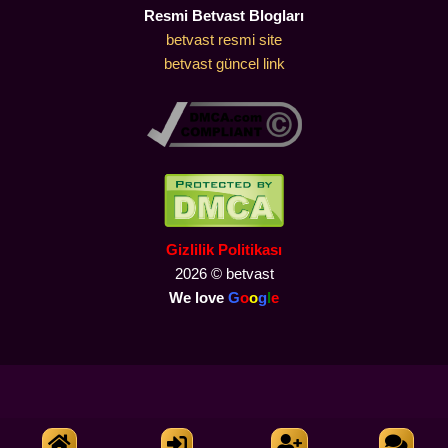
Resmi Betvast Blogları
betvast resmi site
betvast güncel link
Gizlilik Politikası
2026 © betvast
We love
G
o
o
g
l
e