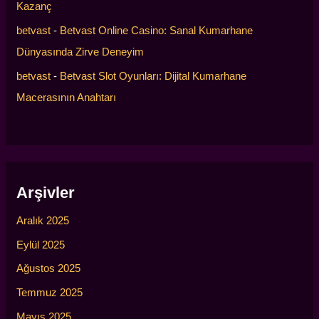
Kazanç
betvast
-
Betvast Online Casino: Sanal Kumarhane
Dünyasında Zirve Deneyim
betvast
-
Betvast Slot Oyunları: Dijital Kumarhane
Macerasının Anahtarı
Arşivler
Aralık 2025
Eylül 2025
Ağustos 2025
Temmuz 2025
Mayıs 2025