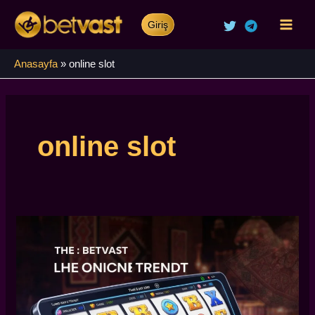
İçeriğe
atla
Giriş
Main
Anasayfa
»
online slot
Men
online slot