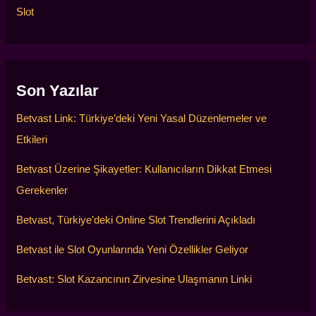
Slot
Son Yazılar
Betvast Link: Türkiye’deki Yeni Yasal Düzenlemeler ve
Etkileri
Betvast Üzerine Şikayetler: Kullanıcıların Dikkat Etmesi
Gerekenler
Betvast, Türkiye’deki Online Slot Trendlerini Açıkladı
Betvast ile Slot Oyunlarında Yeni Özellikler Geliyor
Betvast: Slot Kazancının Zirvesine Ulaşmanın Linki