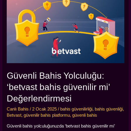
Güvenli Bahis Yolculuğu:
‘betvast bahis güvenilir mi’
Değerlendirmesi
Canlı Bahis
/
2 Ocak 2025
/
bahis güvenilirliği
,
bahis güvenliği
,
Betvast
,
güvenilir bahis platformu
,
güvenli bahis
Güvenli bahis yolculuğunuzda ‘betvast bahis güvenilir mi’