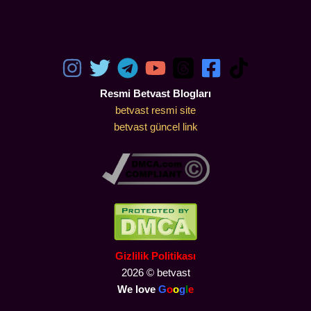
Resmi Betvast Blogları
betvast resmi site
betvast güncel link
Gizlilik Politikası
2026 © betvast
We love
G
o
o
g
l
e