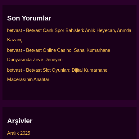
Son Yorumlar
betvast
-
Betvast Canlı Spor Bahisleri: Anlık Heyecan, Anında
Kazanç
betvast
-
Betvast Online Casino: Sanal Kumarhane
Dünyasında Zirve Deneyim
betvast
-
Betvast Slot Oyunları: Dijital Kumarhane
Macerasının Anahtarı
Arşivler
Aralık 2025