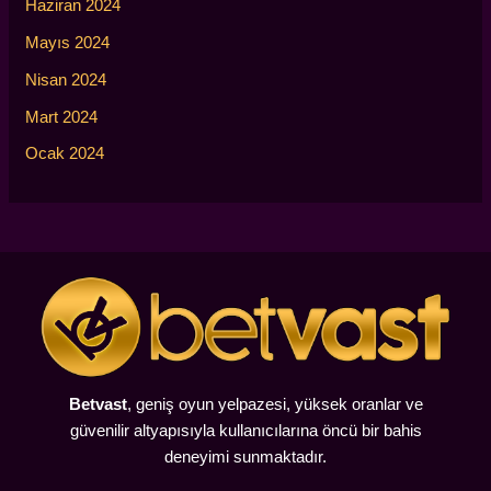
Haziran 2024
Mayıs 2024
Nisan 2024
Mart 2024
Ocak 2024
Betvast
, geniş oyun yelpazesi, yüksek oranlar ve
güvenilir altyapısıyla kullanıcılarına öncü bir bahis
deneyimi sunmaktadır.