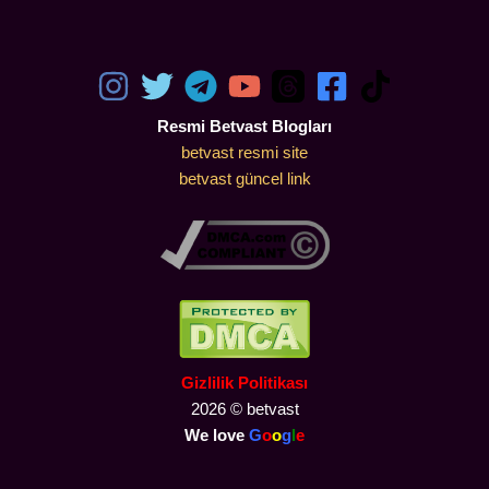
Resmi Betvast Blogları
betvast resmi site
betvast güncel link
Gizlilik Politikası
2026 © betvast
We love
G
o
o
g
l
e