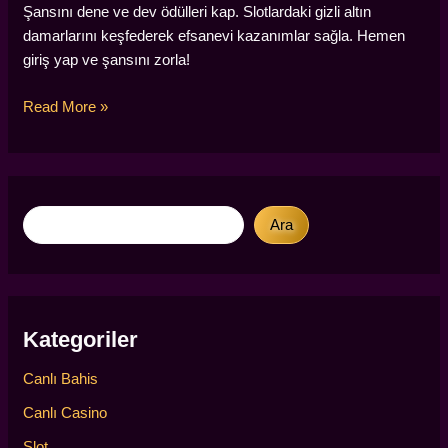
Şansını dene ve dev ödülleri kap. Slotlardaki gizli altın
damarlarını keşfederek efsanevi kazanımlar sağla. Hemen
giriş yap ve şansını zorla!
Betvast
Read More »
ile
Slotlarda
Efsane
Kazançlar
Ara
Ara
Kategoriler
Canlı Bahis
Canlı Casino
Slot