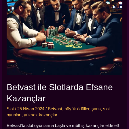
Betvast ile Slotlarda Efsane
Kazançlar
Slot
/
25 Nisan 2024
/
Betvast
,
büyük ödüller
,
şans
,
slot
oyunları
,
yüksek kazançlar
Betvast’ta slot oyunlarına başla ve müthiş kazançlar elde et!