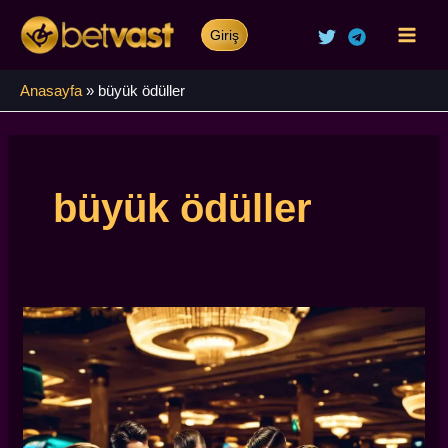
İçeriğe
atla
Giriş
Main
Anasayfa
»
büyük ödüller
Men
büyük ödüller